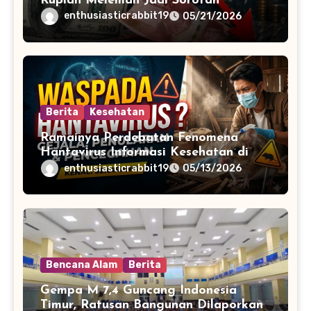
Rupiah Melemah Jadi Sorotan
enthusiasticrabbit19
05/21/2026
Berita
Kesehatan
Ramainya Perdebatan Fenomena
Hantavirus Informasi Kesehatan di
Media Sosial
enthusiasticrabbit19
05/13/2026
Bencana Alam
Berita
Gempa M 7,4 Guncang Indonesia
Timur, Ratusan Bangunan Dilaporkan