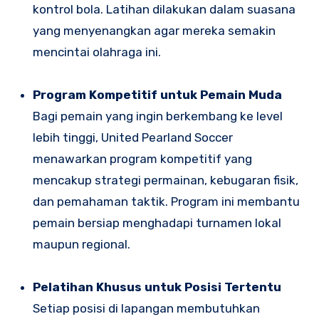
kontrol bola. Latihan dilakukan dalam suasana
yang menyenangkan agar mereka semakin
mencintai olahraga ini.
Program Kompetitif untuk Pemain Muda
Bagi pemain yang ingin berkembang ke level
lebih tinggi, United Pearland Soccer
menawarkan program kompetitif yang
mencakup strategi permainan, kebugaran fisik,
dan pemahaman taktik. Program ini membantu
pemain bersiap menghadapi turnamen lokal
maupun regional.
Pelatihan Khusus untuk Posisi Tertentu
Setiap posisi di lapangan membutuhkan