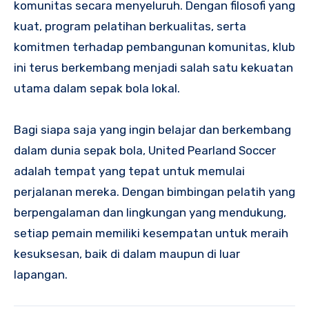
komunitas secara menyeluruh. Dengan filosofi yang
kuat, program pelatihan berkualitas, serta
komitmen terhadap pembangunan komunitas, klub
ini terus berkembang menjadi salah satu kekuatan
utama dalam sepak bola lokal.
Bagi siapa saja yang ingin belajar dan berkembang
dalam dunia sepak bola, United Pearland Soccer
adalah tempat yang tepat untuk memulai
perjalanan mereka. Dengan bimbingan pelatih yang
berpengalaman dan lingkungan yang mendukung,
setiap pemain memiliki kesempatan untuk meraih
kesuksesan, baik di dalam maupun di luar
lapangan.