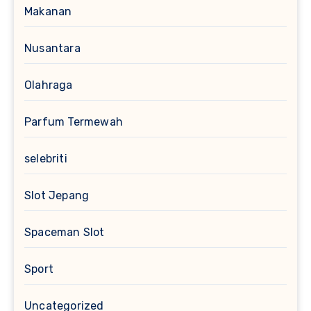
Makanan
Nusantara
Olahraga
Parfum Termewah
selebriti
Slot Jepang
Spaceman Slot
Sport
Uncategorized