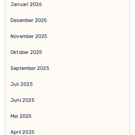
Januari 2026
Desember 2025
November 2025
Oktober 2025
September 2025
Juli 2025
Juni 2025
Mei 2025
April 2025