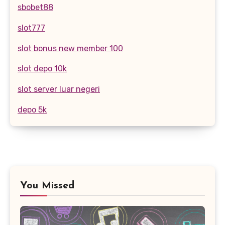
sbobet88
slot777
slot bonus new member 100
slot depo 10k
slot server luar negeri
depo 5k
You Missed