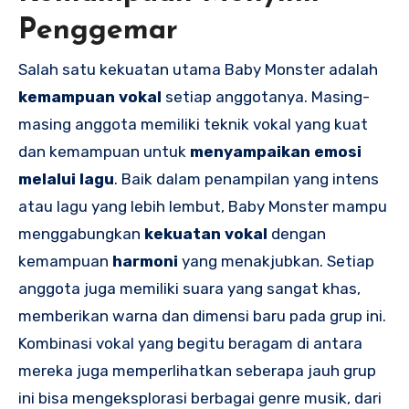
Penggemar
Salah satu kekuatan utama Baby Monster adalah
kemampuan vokal
setiap anggotanya. Masing-
masing anggota memiliki teknik vokal yang kuat
dan kemampuan untuk
menyampaikan emosi
melalui lagu
. Baik dalam penampilan yang intens
atau lagu yang lebih lembut, Baby Monster mampu
menggabungkan
kekuatan vokal
dengan
kemampuan
harmoni
yang menakjubkan. Setiap
anggota juga memiliki suara yang sangat khas,
memberikan warna dan dimensi baru pada grup ini.
Kombinasi vokal yang begitu beragam di antara
mereka juga memperlihatkan seberapa jauh grup
ini bisa mengeksplorasi berbagai genre musik, dari