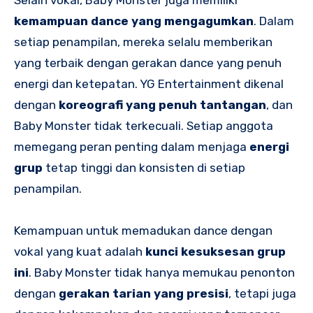
kemampuan dance yang mengagumkan
. Dalam
setiap penampilan, mereka selalu memberikan
yang terbaik dengan gerakan dance yang penuh
energi dan ketepatan. YG Entertainment dikenal
dengan
koreografi yang penuh tantangan
, dan
Baby Monster tidak terkecuali. Setiap anggota
memegang peran penting dalam menjaga
energi
grup
tetap tinggi dan konsisten di setiap
penampilan.
Kemampuan untuk memadukan dance dengan
vokal yang kuat adalah
kunci kesuksesan grup
ini
. Baby Monster tidak hanya memukau penonton
dengan
gerakan tarian yang presisi
, tetapi juga