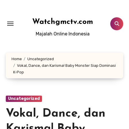
Lewati
ke
konten
Watchgmctv.com
Majalah Online Indonesia
Home
Uncategorized
Vokal, Dance, dan Karisma! Baby Monster Siap Dominasi
K-Pop
Uncategorized
Vokal, Dance, dan
Karisma! Baby