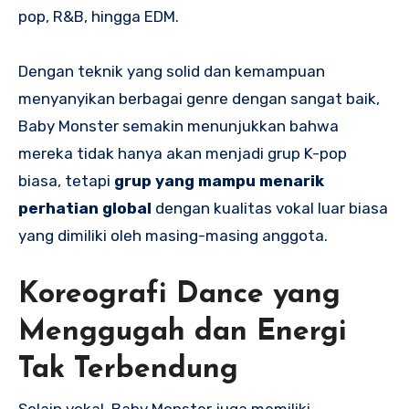
pop, R&B, hingga EDM.
Dengan teknik yang solid dan kemampuan
menyanyikan berbagai genre dengan sangat baik,
Baby Monster semakin menunjukkan bahwa
mereka tidak hanya akan menjadi grup K-pop
biasa, tetapi
grup yang mampu menarik
perhatian global
dengan kualitas vokal luar biasa
yang dimiliki oleh masing-masing anggota.
Koreografi Dance yang
Menggugah dan Energi
Tak Terbendung
Selain vokal, Baby Monster juga memiliki