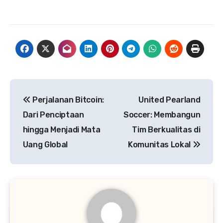
Navigasi
Perjalanan Bitcoin:
United Pearland
pos
Dari Penciptaan
Soccer: Membangun
hingga Menjadi Mata
Tim Berkualitas di
Uang Global
Komunitas Lokal