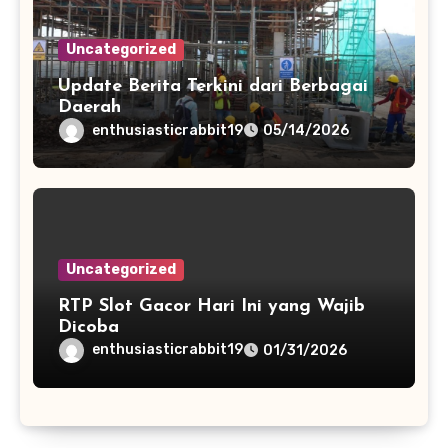
Uncategorized
Update Berita Terkini dari Berbagai
Daerah
enthusiasticrabbit19
05/14/2026
Uncategorized
RTP Slot Gacor Hari Ini yang Wajib
Dicoba
enthusiasticrabbit19
01/31/2026