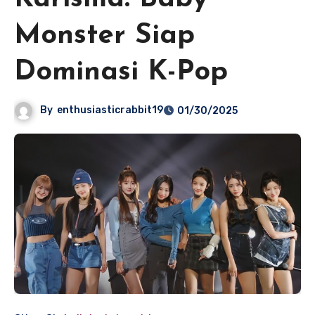
Monster Siap
Dominasi K-Pop
By
enthusiasticrabbit19
01/30/2025