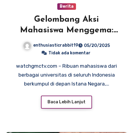
Berita
Gelombang Aksi
Mahasiswa Menggema:
Tekanan Keras untuk
enthusiasticrabbit19
05/20/2025
Reformasi Pendidikan
Tidak ada komentar
Nasional
watchgmctv.com – Ribuan mahasiswa dari
berbagai universitas di seluruh Indonesia
berkumpul di depan Istana Negara,…
Baca Lebih Lanjut