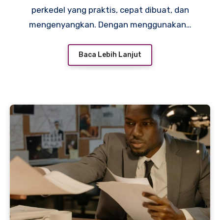
perkedel yang praktis, cepat dibuat, dan
mengenyangkan. Dengan menggunakan…
Baca Lebih Lanjut