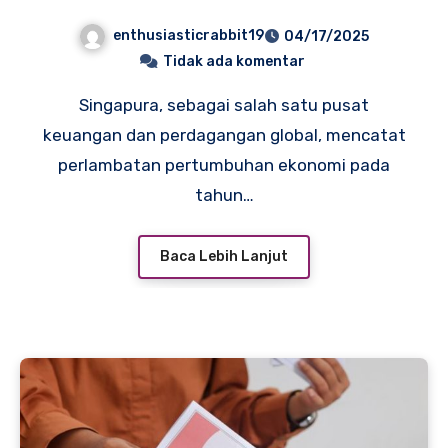
Melambat Tahun 2025
enthusiasticrabbit19
04/17/2025
Tidak ada komentar
Singapura, sebagai salah satu pusat
keuangan dan perdagangan global, mencatat
perlambatan pertumbuhan ekonomi pada
tahun…
Baca Lebih Lanjut