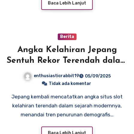
Baca Lebih Lanjut
Berita
Angka Kelahiran Jepang
Sentuh Rekor Terendah dalam
125 Tahun
enthusiasticrabbit19
05/09/2025
Tidak ada komentar
Jepang kembali mencatatkan angka situs slot
kelahiran terendah dalam sejarah modernnya,
menandai tren penurunan demografis…
Baca Lebih Lanjut