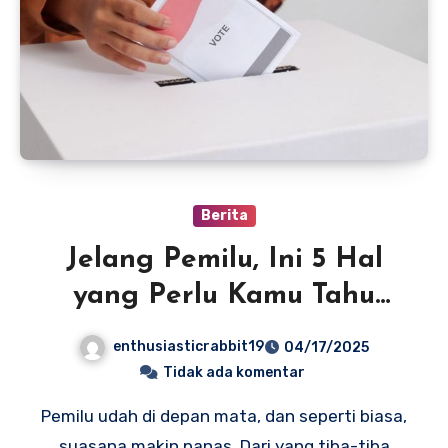
Berita
Jelang Pemilu, Ini 5 Hal
yang Perlu Kamu Tahu
Sebelum Memilih
enthusiasticrabbit19
04/17/2025
Tidak ada komentar
Pemilu udah di depan mata, dan seperti biasa,
suasana makin panas. Dari yang tiba-tiba