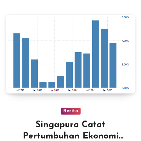
Berita
Singapura Catat
Pertumbuhan Ekonomi