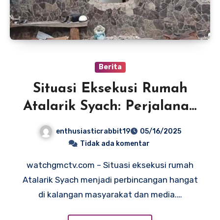
Berita
Situasi Eksekusi Rumah
Atalarik Syach: Perjalanan
Hukum yang
enthusiasticrabbit19
05/16/2025
Menegangkan
Tidak ada komentar
watchgmctv.com – Situasi eksekusi rumah
Atalarik Syach menjadi perbincangan hangat
di kalangan masyarakat dan media.…