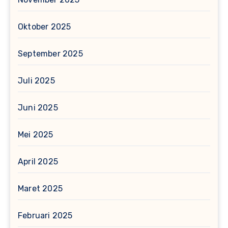
Oktober 2025
September 2025
Juli 2025
Juni 2025
Mei 2025
April 2025
Maret 2025
Februari 2025