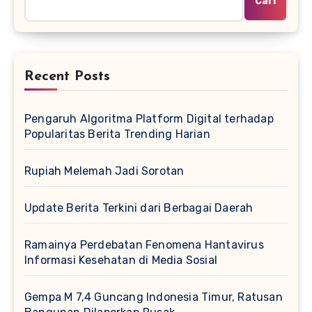
Cari
Recent Posts
Pengaruh Algoritma Platform Digital terhadap
Popularitas Berita Trending Harian
Rupiah Melemah Jadi Sorotan
Update Berita Terkini dari Berbagai Daerah
Ramainya Perdebatan Fenomena Hantavirus
Informasi Kesehatan di Media Sosial
Gempa M 7,4 Guncang Indonesia Timur, Ratusan