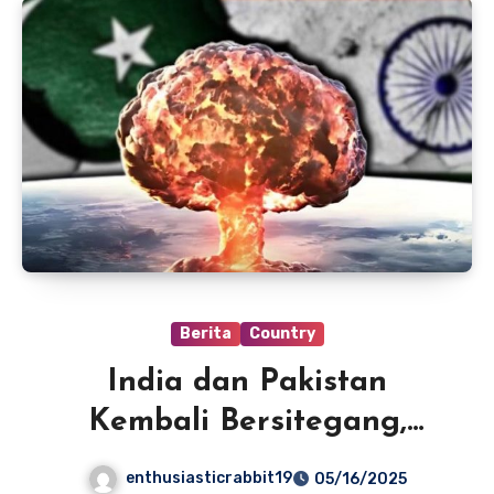
Berita
Country
India dan Pakistan
Kembali Bersitegang,
Saling Tuding soal
enthusiasticrabbit19
05/16/2025