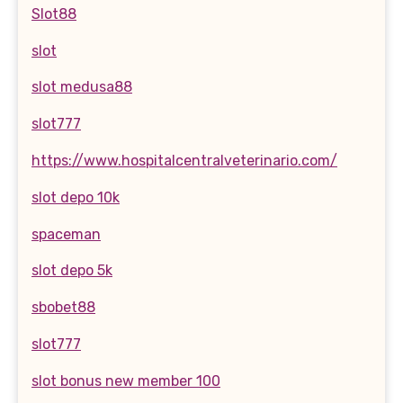
Slot88
slot
slot medusa88
slot777
https://www.hospitalcentralveterinario.com/
slot depo 10k
spaceman
slot depo 5k
sbobet88
slot777
slot bonus new member 100