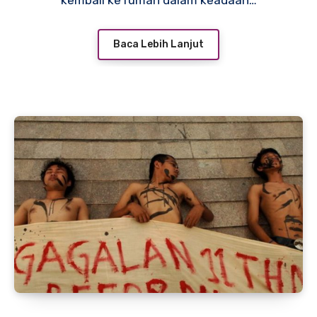
kembali ke rumah dalam keadaan…
Baca Lebih Lanjut