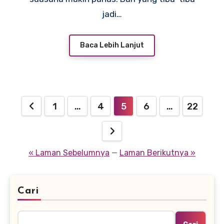
jadi…
Baca Lebih Lanjut
Paginasi
1
…
4
5
6
…
22
pos
« Laman Sebelumnya
—
Laman Berikutnya »
Cari