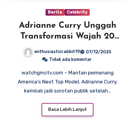
Berita
Celebrity
Adrianne Curry Unggah
Transformasi Wajah 20
Tahun: “Menjadi Tua Itu
enthusiasticrabbit19
07/12/2025
Menyenangkan!”
Tidak ada komentar
watchgmctv.com – Mantan pemenang
America’s Next Top Model, Adrianne Curry,
kembali jadi sorotan publik setelah…
Baca Lebih Lanjut