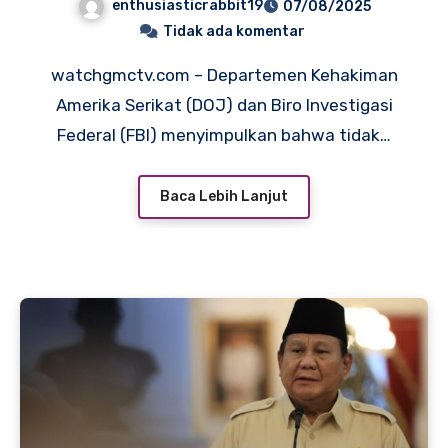
enthusiasticrabbit19
07/08/2025
Diri Sebagai Penyebab
Tidak ada komentar
Kematian
watchgmctv.com – Departemen Kehakiman
Amerika Serikat (DOJ) dan Biro Investigasi
Federal (FBI) menyimpulkan bahwa tidak…
Baca Lebih Lanjut