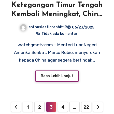
Ketegangan Timur Tengah
Kembali Meningkat, China
Didorong Berperan Redam
enthusiasticrabbit19
06/23/2025
Aksi Iran
Tidak ada komentar
watchgmctv.com – Menteri Luar Negeri
Amerika Serikat, Marco Rubio, menyerukan
kepada China agar segera bertindak…
Baca Lebih Lanjut
Paginasi
1
2
3
4
…
22