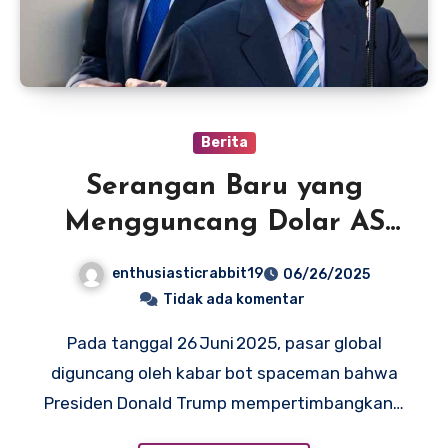
Berita
Serangan Baru yang
Mengguncang Dolar AS
dan Pasar Global Trump vs
enthusiasticrabbit19
06/26/2025
Powell
Tidak ada komentar
Pada tanggal 26 Juni 2025, pasar global
diguncang oleh kabar bot spaceman bahwa
Presiden Donald Trump mempertimbangkan…