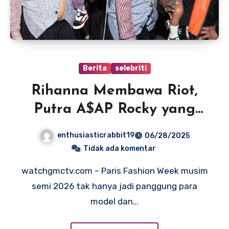
Berita
selebriti
Rihanna Membawa Riot,
Putra A$AP Rocky yang
Berusia 2 Tahun, ke
enthusiasticrabbit19
06/28/2025
Pertunjukan Busana
Tidak ada komentar
Pertamanya
watchgmctv.com – Paris Fashion Week musim
semi 2026 tak hanya jadi panggung para
model dan…