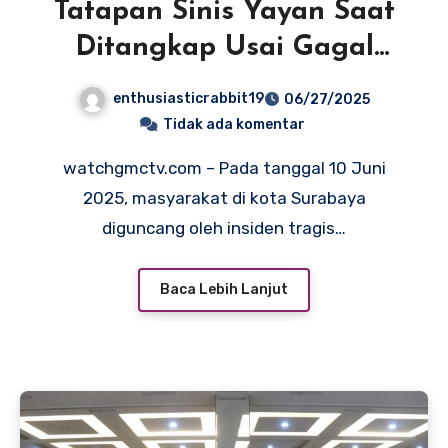
Tatapan Sinis Yayan Saat
Ditangkap Usai Gagal
Memperkosa: Drama
enthusiasticrabbit19
06/27/2025
Tragis yang Mengguncang
Tidak ada komentar
Masyarakat
watchgmctv.com – Pada tanggal 10 Juni
2025, masyarakat di kota Surabaya
diguncang oleh insiden tragis…
Baca Lebih Lanjut